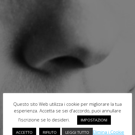
Questo sito Web utilizza i cookie per migliorare la tua
esperienza. Accetta se sei d'accordo, puoi annullare
l'iscrizione se lo desideri.
IMPOSTAZIONI
Elimina i Cookie
ACCETTO
RIFIUTO
LEGGI TUTTO