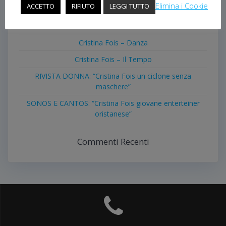
Elimina i Cookie
ACCETTO
RIFIUTO
LEGGI TUTTO
OristanoNoi – È uscito “Questo è il Natale”, inedito
della cantante oristanese Cristina Fois
Cristina Fois – Danza
Cristina Fois – Il Tempo
RIVISTA DONNA: “Cristina Fois un ciclone senza
maschere”
SONOS E CANTOS: “Cristina Fois giovane enterteiner
oristanese”
Commenti Recenti