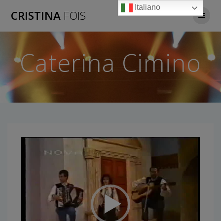
Salta
Italiano
CRISTINA
FOIS
al
contenuto
Caterina Cimino
Video
Player