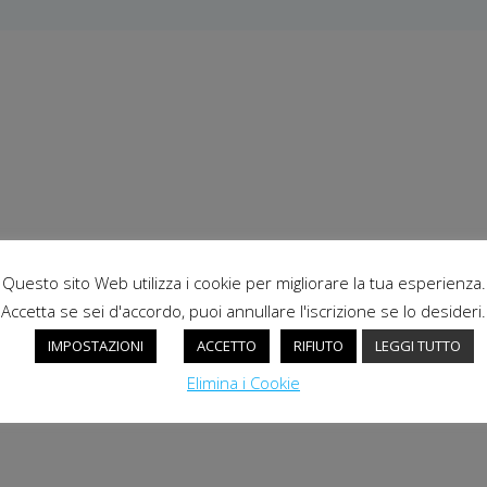
Questo sito Web utilizza i cookie per migliorare la tua esperienza.
Accetta se sei d'accordo, puoi annullare l'iscrizione se lo desideri.
IMPOSTAZIONI
ACCETTO
RIFIUTO
LEGGI TUTTO
Elimina i Cookie