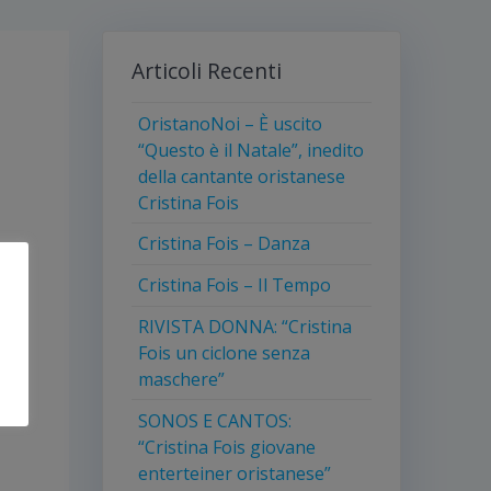
Articoli Recenti
OristanoNoi – È uscito
“Questo è il Natale”, inedito
della cantante oristanese
Cristina Fois
Cristina Fois – Danza
Cristina Fois – Il Tempo
RIVISTA DONNA: “Cristina
Fois un ciclone senza
maschere”
SONOS E CANTOS:
“Cristina Fois giovane
enterteiner oristanese”