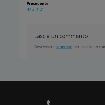
Navigazione
Precedente:
articoli
Articolo
IMG_4121
precedente:
Lascia un commento
Devi essere
connesso
per inviare un c